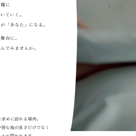
を糧に
磨いていく。
由が
「あなた」になる。
を舞台に、
挑んでみませんか。
を求めに訪れる場所。
や居心地の良さだけでなく
るかが問われます。