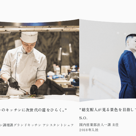
“総支配人が見る景色を目指して
。”
に次世代の道をひらく
。”
S.O.
国内営業部法人一課 主任
ドキッチン アシスタントシェフ
2018年入社