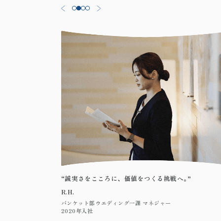
“誠実さをこころに、価値をつくる挑戦へ
。”
“日本を
R.H.
C.A.
バンケット部ウエディング一課 マネジャー
宿泊部コ
2020年入社
2014年入