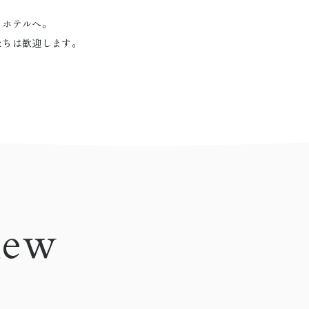
るホテルへ。
たちは歓迎します。
view