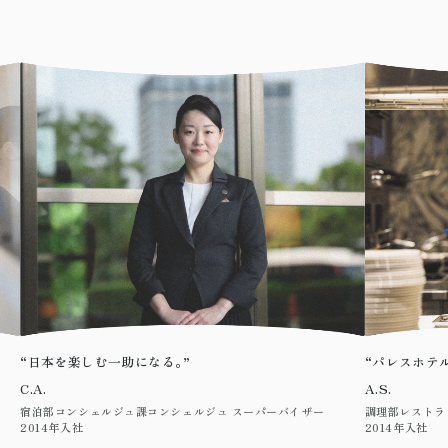
楽しむ一助になる
。”
“パレスホテルのキッチン
A.S.
ンシェルジュ課コンシェルジュ スーパーバイザー
調理部レストラン調理課グラン
社
2014年入社